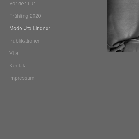
Vor der Tür
Frühling 2020
Mode Ute Lindner
Publikationen
Vita
Kontakt
Impressum